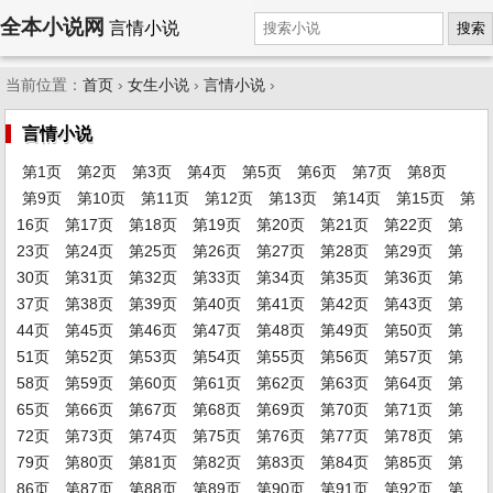
全本小说网
言情小说
搜索
当前位置：
首页
›
女生小说
›
言情小说
›
言情小说
第1页
第2页
第3页
第4页
第5页
第6页
第7页
第8页
第9页
第10页
第11页
第12页
第13页
第14页
第15页
第
16页
第17页
第18页
第19页
第20页
第21页
第22页
第
23页
第24页
第25页
第26页
第27页
第28页
第29页
第
30页
第31页
第32页
第33页
第34页
第35页
第36页
第
37页
第38页
第39页
第40页
第41页
第42页
第43页
第
44页
第45页
第46页
第47页
第48页
第49页
第50页
第
51页
第52页
第53页
第54页
第55页
第56页
第57页
第
58页
第59页
第60页
第61页
第62页
第63页
第64页
第
65页
第66页
第67页
第68页
第69页
第70页
第71页
第
72页
第73页
第74页
第75页
第76页
第77页
第78页
第
79页
第80页
第81页
第82页
第83页
第84页
第85页
第
86页
第87页
第88页
第89页
第90页
第91页
第92页
第