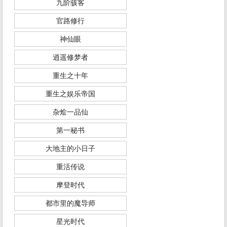
九阶骇客
官路修行
神仙眼
逍遥修梦者
重生之十年
重生之娱乐帝国
杂烩一品仙
第一秘书
大地主的小日子
重活传说
摩登时代
都市里的魔导师
星光时代