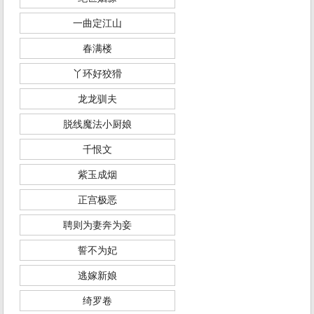
一曲定江山
春满楼
丫环好狡猾
龙龙驯夫
脱线魔法小厨娘
千恨文
紫玉成烟
正宫极恶
聘则为妻奔为妾
誓不为妃
逃嫁新娘
绮罗卷