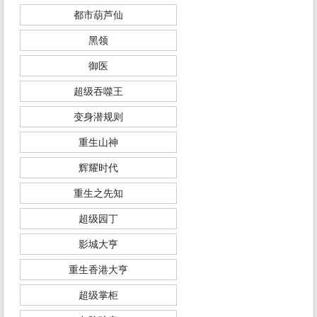
都市葫芦仙
黑领
御医
超级吞噬王
变身潜规则
重生山神
辉耀时代
重生之先知
超级园丁
影城大亨
重生香港大亨
超级掌柜