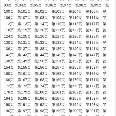
93页
第94页
第95页
第96页
第97页
第98页
第99页
第
100页
第101页
第102页
第103页
第104页
第105页
第
106页
第107页
第108页
第109页
第110页
第111页
第
112页
第113页
第114页
第115页
第116页
第117页
第
118页
第119页
第120页
第121页
第122页
第123页
第
124页
第125页
第126页
第127页
第128页
第129页
第
130页
第131页
第132页
第133页
第134页
第135页
第
136页
第137页
第138页
第139页
第140页
第141页
第
142页
第143页
第144页
第145页
第146页
第147页
第
148页
第149页
第150页
第151页
第152页
第153页
第
154页
第155页
第156页
第157页
第158页
第159页
第
160页
第161页
第162页
第163页
第164页
第165页
第
166页
第167页
第168页
第169页
第170页
第171页
第
172页
第173页
第174页
第175页
第176页
第177页
第
178页
第179页
第180页
第181页
第182页
第183页
第
184页
第185页
第186页
第187页
第188页
第189页
第
190页
第191页
第192页
第193页
第194页
第195页
第
196页
第197页
第198页
第199页
第200页
第201页
第