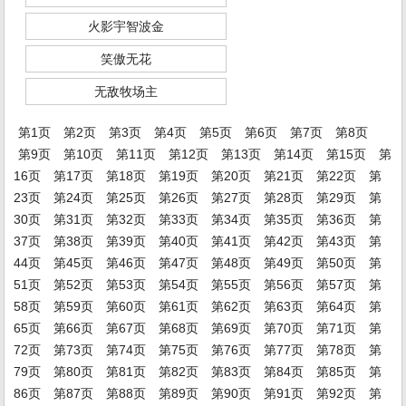
火影宇智波金
笑傲无花
无敌牧场主
第1页
第2页
第3页
第4页
第5页
第6页
第7页
第8页
第9页
第10页
第11页
第12页
第13页
第14页
第15页
第
16页
第17页
第18页
第19页
第20页
第21页
第22页
第
23页
第24页
第25页
第26页
第27页
第28页
第29页
第
30页
第31页
第32页
第33页
第34页
第35页
第36页
第
37页
第38页
第39页
第40页
第41页
第42页
第43页
第
44页
第45页
第46页
第47页
第48页
第49页
第50页
第
51页
第52页
第53页
第54页
第55页
第56页
第57页
第
58页
第59页
第60页
第61页
第62页
第63页
第64页
第
65页
第66页
第67页
第68页
第69页
第70页
第71页
第
72页
第73页
第74页
第75页
第76页
第77页
第78页
第
79页
第80页
第81页
第82页
第83页
第84页
第85页
第
86页
第87页
第88页
第89页
第90页
第91页
第92页
第