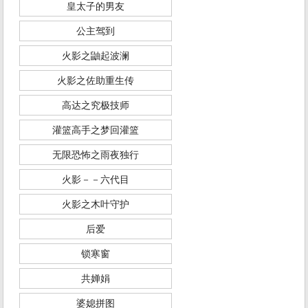
皇太子的男友
公主驾到
火影之鼬起波澜
火影之佐助重生传
高达之究极技师
灌篮高手之梦回灌篮
无限恐怖之雨夜独行
火影－－六代目
火影之木叶守护
后爱
锁寒窗
共婵娟
婆媳拼图