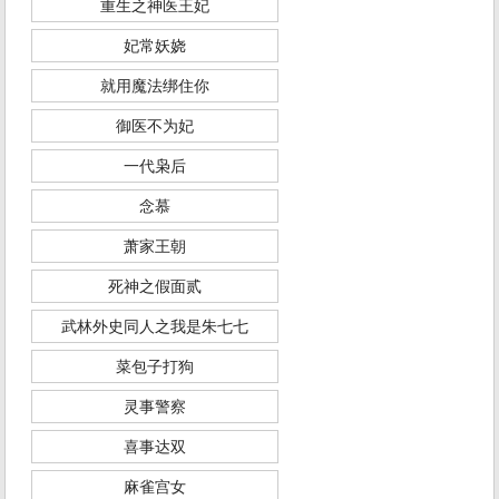
重生之神医王妃
妃常妖娆
就用魔法绑住你
御医不为妃
一代枭后
念慕
萧家王朝
死神之假面贰
武林外史同人之我是朱七七
菜包子打狗
灵事警察
喜事达双
麻雀宫女