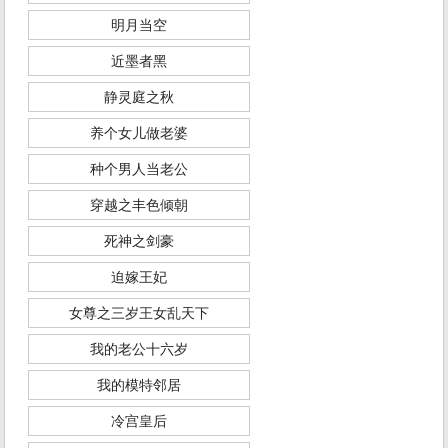
明月当空
近墨者黑
静灵庭之秋
养个女儿做老婆
种个男人当老公
穿越之丰色倾朝
死神之剑豪
迫嫁王妃
女尊之三岁王女乱天下
我的老公十六岁
我的模特邻居
冷宫皇后