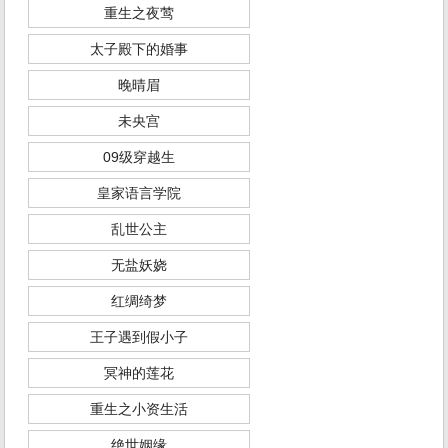
重生之夜莺
太子殿下的婚事
晚晴眉
未央宫
09级穿越生
皇家语言学院
乱世公主
无盐妖娆
红绸绮梦
王子遇到假小子
冥神的莲花
重生之小资生活
绝世姻缘