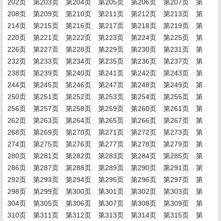
202页
第203页
第204页
第205页
第206页
第207页
第
208页
第209页
第210页
第211页
第212页
第213页
第
214页
第215页
第216页
第217页
第218页
第219页
第
220页
第221页
第222页
第223页
第224页
第225页
第
226页
第227页
第228页
第229页
第230页
第231页
第
232页
第233页
第234页
第235页
第236页
第237页
第
238页
第239页
第240页
第241页
第242页
第243页
第
244页
第245页
第246页
第247页
第248页
第249页
第
250页
第251页
第252页
第253页
第254页
第255页
第
256页
第257页
第258页
第259页
第260页
第261页
第
262页
第263页
第264页
第265页
第266页
第267页
第
268页
第269页
第270页
第271页
第272页
第273页
第
274页
第275页
第276页
第277页
第278页
第279页
第
280页
第281页
第282页
第283页
第284页
第285页
第
286页
第287页
第288页
第289页
第290页
第291页
第
292页
第293页
第294页
第295页
第296页
第297页
第
298页
第299页
第300页
第301页
第302页
第303页
第
304页
第305页
第306页
第307页
第308页
第309页
第
310页
第311页
第312页
第313页
第314页
第315页
第