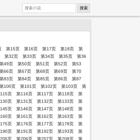
搜索
页
第15页
第16页
第17页
第18页
第
第32页
第33页
第34页
第35页
第36
第49页
第50页
第51页
第52页
第53
第66页
第67页
第68页
第69页
第70
第83页
第84页
第85页
第86页
第87
第100页
第101页
第102页
第103页
第
115页
第116页
第117页
第118页
第
130页
第131页
第132页
第133页
第
145页
第146页
第147页
第148页
第
160页
第161页
第162页
第163页
第
175页
第176页
第177页
第178页
第
190页
第191页
第192页
第193页
第
205页
第206页
第207页
第208页
第