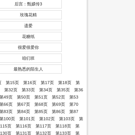
后宫：甄嬛传3
玫瑰花精
遗爱
花糖纸
很爱很爱你
咱们班
最熟悉的陌生人
页
第15页
第16页
第17页
第18页
第
第32页
第33页
第34页
第35页
第36
第49页
第50页
第51页
第52页
第53
第66页
第67页
第68页
第69页
第70
第83页
第84页
第85页
第86页
第87
第100页
第101页
第102页
第103页
第
115页
第116页
第117页
第118页
第
130页
第131页
第132页
第133页
第