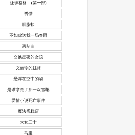
还珠格格 (第一部)
诱僧
胭脂扣
不如你送我一场春雨
离别曲
交换星夜的女孩
文丽珍的丝袜
悬浮在空中的吻
是谁拿走了那一双雪靴
爱情小说死亡事件
魔法蛋糕店
大女三十
马腹