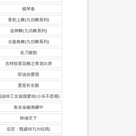
锁琴卷
香初上舞(九功舞系列)
送神舞(九功舞系列)
太簇角舞(九功舞系列)
名刀狻猊
吉祥纹莲花楼之青龙白虎
听说你爱我
爱是长生殿
我说特工女孩我爱你(小乐不思蜀)
鱼在金融海啸中
眸倾天下
后宫：甄嬛传7(大结局)