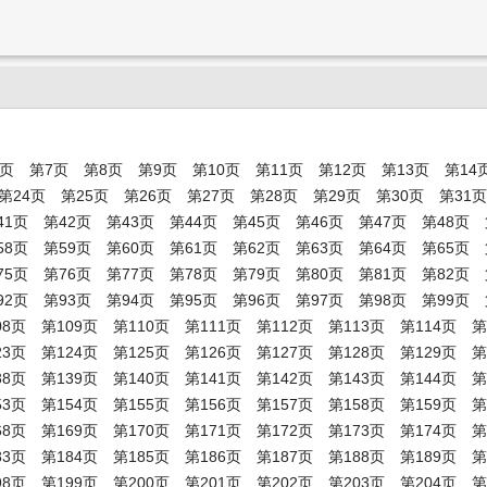
6页
第7页
第8页
第9页
第10页
第11页
第12页
第13页
第14
第24页
第25页
第26页
第27页
第28页
第29页
第30页
第31页
41页
第42页
第43页
第44页
第45页
第46页
第47页
第48页
58页
第59页
第60页
第61页
第62页
第63页
第64页
第65页
75页
第76页
第77页
第78页
第79页
第80页
第81页
第82页
92页
第93页
第94页
第95页
第96页
第97页
第98页
第99页
08页
第109页
第110页
第111页
第112页
第113页
第114页
第
23页
第124页
第125页
第126页
第127页
第128页
第129页
第
38页
第139页
第140页
第141页
第142页
第143页
第144页
第
53页
第154页
第155页
第156页
第157页
第158页
第159页
第
68页
第169页
第170页
第171页
第172页
第173页
第174页
第
83页
第184页
第185页
第186页
第187页
第188页
第189页
第
98页
第199页
第200页
第201页
第202页
第203页
第204页
第