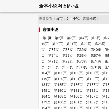
全本小说网
言情小说
当前位置：
首页
›
女生小说
›
言情小说
›
言情小说
第1页
第2页
第3页
第4页
第5页
第
19页
第20页
第21页
第22页
第23页
页
第37页
第38页
第39页
第40页
第
页
第54页
第55页
第56页
第57页
第
页
第71页
第72页
第73页
第74页
第
页
第88页
第89页
第90页
第91页
第
104页
第105页
第106页
第107页
第1
119页
第120页
第121页
第122页
第1
134页
第135页
第136页
第137页
第1
149页
第150页
第151页
第152页
第1
164页
第165页
第166页
第167页
第1
179页
第180页
第181页
第182页
第1
194页
第195页
第196页
第197页
第1