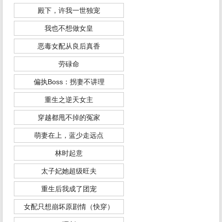
殿下，许我一世独宠
我也不想做女皇
恶毒女配从良后真香
劳碌命
偏执Boss：拐妻不讲理
重生之逆天女主
穿越都甩不掉的冤家
萌妻在上，蓝少走远点
林时起意
太子妃她超级旺夫
重生后我成了团宠
女配只想崩坏原剧情（快穿）