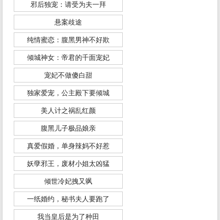
邪后独宠：请受为夫一拜
悬案歧途
纯情蜜恋：腹黑男神不好欺
倾城神女：帝君的千面宠妃
宠妃不做傻白甜
独家爱宠，公主殿下要倾城
美人计之祸乱红颜
腹黑儿子极品娘亲
真爱假婚，单身辣妈不好惹
妖孽邪王，废材小姐太凶猛
倾世冷妃拽又飒
一纸婚约，秘书夫人要跑了
我当皇后是为了种田