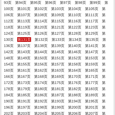
93页
第94页
第95页
第96页
第97页
第98页
第99页
第
100页
第101页
第102页
第103页
第104页
第105页
第
106页
第107页
第108页
第109页
第110页
第111页
第
112页
第113页
第114页
第115页
第116页
第117页
第
118页
第119页
第120页
第121页
第122页
第123页
第
124页
第125页
第126页
第127页
第128页
第129页
第
130页
第131页
第132页
第133页
第134页
第135页
第
136页
第137页
第138页
第139页
第140页
第141页
第
142页
第143页
第144页
第145页
第146页
第147页
第
148页
第149页
第150页
第151页
第152页
第153页
第
154页
第155页
第156页
第157页
第158页
第159页
第
160页
第161页
第162页
第163页
第164页
第165页
第
166页
第167页
第168页
第169页
第170页
第171页
第
172页
第173页
第174页
第175页
第176页
第177页
第
178页
第179页
第180页
第181页
第182页
第183页
第
184页
第185页
第186页
第187页
第188页
第189页
第
190页
第191页
第192页
第193页
第194页
第195页
第
196页
第197页
第198页
第199页
第200页
第201页
第
202页
第203页
第204页
第205页
第206页
第207页
第