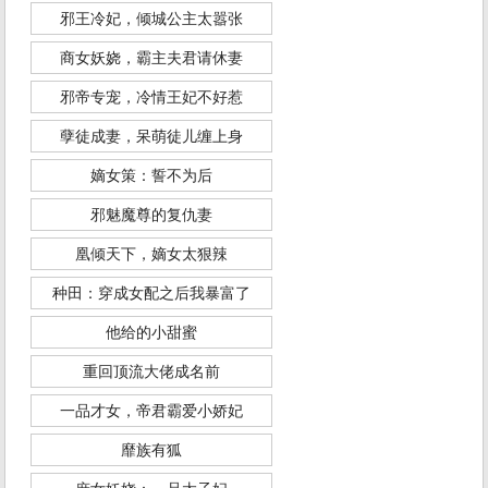
邪王冷妃，倾城公主太嚣张
商女妖娆，霸主夫君请休妻
邪帝专宠，冷情王妃不好惹
孽徒成妻，呆萌徒儿缠上身
嫡女策：誓不为后
邪魅魔尊的复仇妻
凰倾天下，嫡女太狠辣
种田：穿成女配之后我暴富了
他给的小甜蜜
重回顶流大佬成名前
一品才女，帝君霸爱小娇妃
靡族有狐