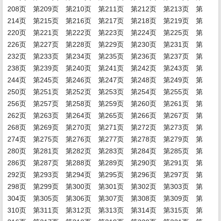
208页
第209页
第210页
第211页
第212页
第213页
第
214页
第215页
第216页
第217页
第218页
第219页
第
220页
第221页
第222页
第223页
第224页
第225页
第
226页
第227页
第228页
第229页
第230页
第231页
第
232页
第233页
第234页
第235页
第236页
第237页
第
238页
第239页
第240页
第241页
第242页
第243页
第
244页
第245页
第246页
第247页
第248页
第249页
第
250页
第251页
第252页
第253页
第254页
第255页
第
256页
第257页
第258页
第259页
第260页
第261页
第
262页
第263页
第264页
第265页
第266页
第267页
第
268页
第269页
第270页
第271页
第272页
第273页
第
274页
第275页
第276页
第277页
第278页
第279页
第
280页
第281页
第282页
第283页
第284页
第285页
第
286页
第287页
第288页
第289页
第290页
第291页
第
292页
第293页
第294页
第295页
第296页
第297页
第
298页
第299页
第300页
第301页
第302页
第303页
第
304页
第305页
第306页
第307页
第308页
第309页
第
310页
第311页
第312页
第313页
第314页
第315页
第