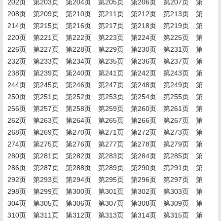
202页
第203页
第204页
第205页
第206页
第207页
第
208页
第209页
第210页
第211页
第212页
第213页
第
214页
第215页
第216页
第217页
第218页
第219页
第
220页
第221页
第222页
第223页
第224页
第225页
第
226页
第227页
第228页
第229页
第230页
第231页
第
232页
第233页
第234页
第235页
第236页
第237页
第
238页
第239页
第240页
第241页
第242页
第243页
第
244页
第245页
第246页
第247页
第248页
第249页
第
250页
第251页
第252页
第253页
第254页
第255页
第
256页
第257页
第258页
第259页
第260页
第261页
第
262页
第263页
第264页
第265页
第266页
第267页
第
268页
第269页
第270页
第271页
第272页
第273页
第
274页
第275页
第276页
第277页
第278页
第279页
第
280页
第281页
第282页
第283页
第284页
第285页
第
286页
第287页
第288页
第289页
第290页
第291页
第
292页
第293页
第294页
第295页
第296页
第297页
第
298页
第299页
第300页
第301页
第302页
第303页
第
304页
第305页
第306页
第307页
第308页
第309页
第
310页
第311页
第312页
第313页
第314页
第315页
第