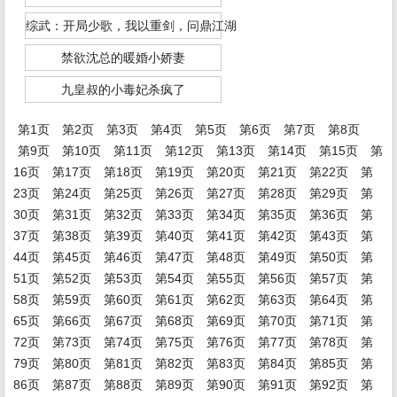
综武：开局少歌，我以重剑，问鼎江湖
禁欲沈总的暖婚小娇妻
九皇叔的小毒妃杀疯了
第1页
第2页
第3页
第4页
第5页
第6页
第7页
第8页
第9页
第10页
第11页
第12页
第13页
第14页
第15页
第
16页
第17页
第18页
第19页
第20页
第21页
第22页
第
23页
第24页
第25页
第26页
第27页
第28页
第29页
第
30页
第31页
第32页
第33页
第34页
第35页
第36页
第
37页
第38页
第39页
第40页
第41页
第42页
第43页
第
44页
第45页
第46页
第47页
第48页
第49页
第50页
第
51页
第52页
第53页
第54页
第55页
第56页
第57页
第
58页
第59页
第60页
第61页
第62页
第63页
第64页
第
65页
第66页
第67页
第68页
第69页
第70页
第71页
第
72页
第73页
第74页
第75页
第76页
第77页
第78页
第
79页
第80页
第81页
第82页
第83页
第84页
第85页
第
86页
第87页
第88页
第89页
第90页
第91页
第92页
第