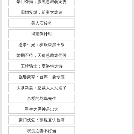
豪门夺婚，腹黑总裁萌宠妻
旧婚复燃，前妻太难追
美人石传奇
得宠倒计时
惹事生妃：驯服腹黑王爷
婚期不待，天价总裁难伺候
王牌骑士：夏洛特之诗
强娶豪夺：首席，要专宠
头条新妻：总裁大人别追了
亲爱的鸵鸟先生
重生之男神是忠犬
豪门伐爱：驯服复仇首席
权贵之妻不好当