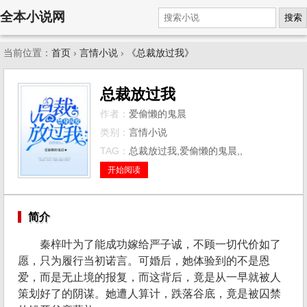
全本小说网
搜索
当前位置：
首页
›
言情小说
›
《总裁放过我》
总裁放过我
作者：
爱偷懒的鬼晨
类别：
言情小说
TAG：
总裁放过我,爱偷懒的鬼晨,,
开始阅读
简介
秦梓叶为了能成功嫁给严子诚，不顾一切代价如了
愿，只为履行当初诺言。可婚后，她体验到的不是恩
爱，而是无止境的报复，而这背后，竟是从一早就被人
策划好了的阴谋。她遭人算计，跌落谷底，竟是被囚禁