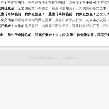
一本
全本其它书籍
。更多好看的
全本其它书籍
，请关注
全本小说网
“
全本其
我疯狂氪金！
全文阅读
章节有错误，请及时通知我们。您的热心是对
全本
重生传奇降临前，我疯狂氪金！
，
重生传奇降临前，我疯狂氪金！
全文阅
！
全文阅读
的所有章节均为网友更新，属发布者个人行为，与
全本小说
网
疯狂氪金！
全集
的作品版权、内容等方面有质疑，请及时与我们联系，我
金！
重生传奇降临前，我疯狂氪金！
全文阅读
重生传奇降临前，我疯狂
© 2010-2026 quanben-xiaoshuo.net