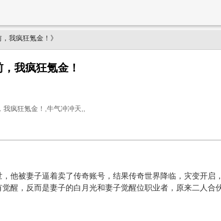
前，我疯狂氪金！》
前，我疯狂氪金！
我疯狂氪金！,牛气冲冲天,,
世，他被妻子逼着卖了传奇账号，结果传奇世界降临，灾变开启
有觉醒，反而是妻子的白月光和妻子觉醒位职业者，原来二人合