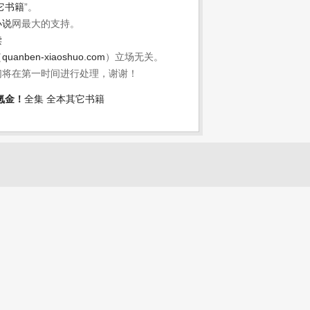
它书籍
”。
小说
网最大的支持。
读
（
quanben-xiaoshuo.com
）立场无关。
们将在第一时间进行处理，谢谢！
氪金！
全集
全本其它书籍