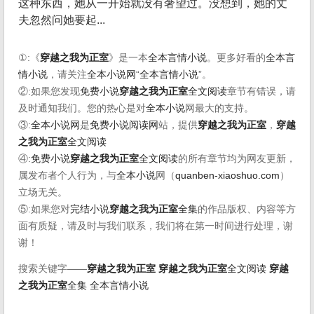
这种东西，她从一开始就没有奢望过。没想到，她的丈
夫忽然问她要起...
①:《
穿越之我为正室
》是一本
全本言情小说
。更多好看的
全本言
情小说
，请关注
全本小说网
“
全本言情小说
”。
②:如果您发现
免费小说
穿越之我为正室
全文阅读
章节有错误，请
及时通知我们。您的热心是对
全本小说
网最大的支持。
③:
全本小说网
是
免费小说阅读网
站，提供
穿越之我为正室
，
穿越
之我为正室
全文阅读
④:
免费小说
穿越之我为正室
全文阅读
的所有章节均为网友更新，
属发布者个人行为，与
全本小说
网（
quanben-xiaoshuo.com
）
立场无关。
⑤:如果您对
完结小说
穿越之我为正室
全集
的作品版权、内容等方
面有质疑，请及时与我们联系，我们将在第一时间进行处理，谢
谢！
搜索关键字——
穿越之我为正室
穿越之我为正室
全文阅读
穿越
之我为正室
全集
全本言情小说