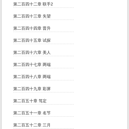
第二百四十二章 联手2
第二百四十三章 失望
第二百四十四章 晋升
第二百四十五章 试探
第二百四十六章 美人
第二百四十七章 两端
第二百四十八章 两端
第二百四十九章 彩屏
第二百五十章 笃定
第二百五十一章 名节
第二百五十二章 三月