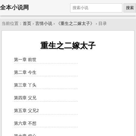
全本小说网
搜索
当前位置：
首页
›
言情小说
›
《重生之二嫁太子》
› 目录
重生之二嫁太子
第一章 前世
第二章 今生
第三章 丫头
第四章 父兄
第五章 父兄2
第六章 不想