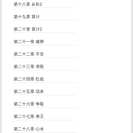
第十八章 从长2
第十九章 算计
第二十章 算计2
第二十一章 难辨
第二十二章 不甘
第二十三章 求医
第二十四章 红痣
第二十五章 话本
第二十六章 争取
第二十七章 寿王
第二十八章 心水