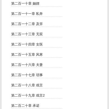
第二百一十章 妯娌
第二百一十一章 私奔
第二百一十二章 及笄
第二百一十三章 无双
第二百一十四章 女医
第二百一十五章 风寒
第二百一十六章 夫妻
第二百一十七章 琐事
第二百一十八章 戏言
第二百一十九章 戏言2
第二百二十章 承诺