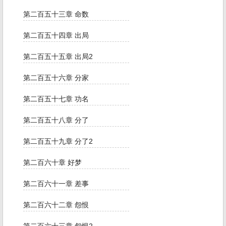
第二百五十三章 命数
第二百五十四章 出局
第二百五十五章 出局2
第二百五十六章 分家
第二百五十七章 功名
第二百五十八章 分了
第二百五十九章 分了2
第二百六十章 好梦
第二百六十一章 差事
第二百六十二章 怨恨