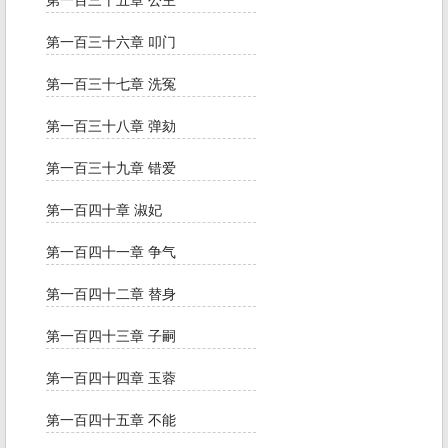
第一百三十五章 公主
第一百三十六章 叩门
第一百三十七章 洗冤
第一百三十八章 弹劾
第一百三十九章 错爱
第一百四十章 淑妃
第一百四十一章 争气
第一百四十二章 替身
第一百四十三章 子嗣
第一百四十四章 玉蓉
第一百四十五章 不能