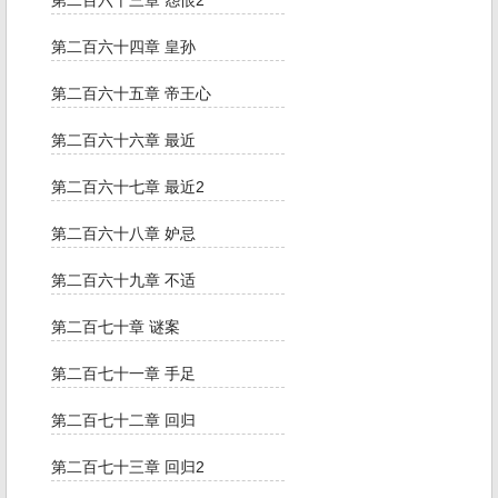
第二百六十三章 怨恨2
第二百六十四章 皇孙
第二百六十五章 帝王心
第二百六十六章 最近
第二百六十七章 最近2
第二百六十八章 妒忌
第二百六十九章 不适
第二百七十章 谜案
第二百七十一章 手足
第二百七十二章 回归
第二百七十三章 回归2