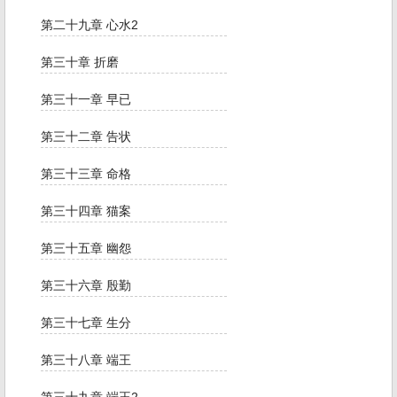
第二十九章 心水2
第三十章 折磨
第三十一章 早已
第三十二章 告状
第三十三章 命格
第三十四章 猫案
第三十五章 幽怨
第三十六章 殷勤
第三十七章 生分
第三十八章 端王