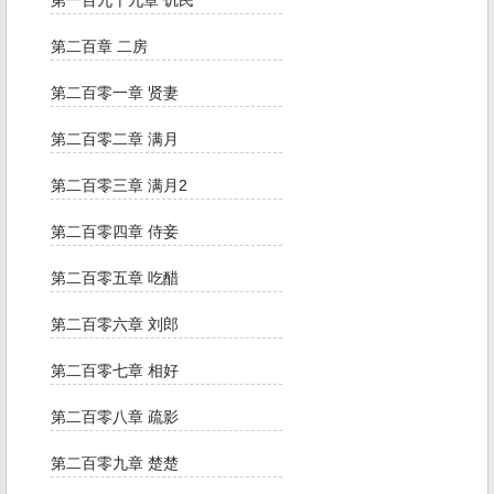
第一百九十九章 饥民
第二百章 二房
第二百零一章 贤妻
第二百零二章 满月
第二百零三章 满月2
第二百零四章 侍妾
第二百零五章 吃醋
第二百零六章 刘郎
第二百零七章 相好
第二百零八章 疏影
第二百零九章 楚楚