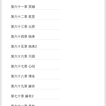
第六十一章 冥婚
第六十二章 奖赏
第六十三章 云辞
第六十四章 病来
第六十五章 病来2
第六十六章 只因
第六十七章 心结
第六十八章 博名
第六十九章 嫁衣
第七十章 嫁衣2