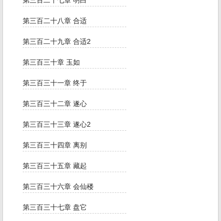
第三百二十七章 明白
第三百二十八章 合适
第三百二十九章 合适2
第三百三十章 玉如
第三百三十一章 终于
第三百三十二章 遂心
第三百三十三章 遂心2
第三百三十四章 离别
第三百三十五章 藏起
第三百三十六章 会仙楼
第三百三十七章 盘它