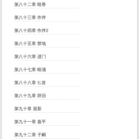
第八十二章 暗香
第八十三章 作伴
第八十四章 作伴2
第八十五章 禁地
第八十六章 进门
第八十七章 暗涌
第八十八章 匕首
第八十九章 辞旧
第九十章 迎新
第九十一章 嘉平
第九十二章 子嗣