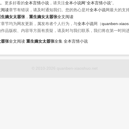
说
。更多好看的
全本言情小说
，请关注
全本小说网
“
全本言情小说
”。
文阅读
章节有错误，请及时通知我们。您的热心是对
全本小说
网最大的支
重生嫡女太嚣张
，
重生嫡女太嚣张
全文阅读
有章节均为网友更新，属发布者个人行为，与
全本小说
网（
quanben-xiao
的作品版权、内容等方面有质疑，请及时与我们联系，我们将在第一时间
太嚣张
全文阅读
重生嫡女太嚣张
全集
全本言情小说
© 2010-2026 quanben-xiaoshuo.net