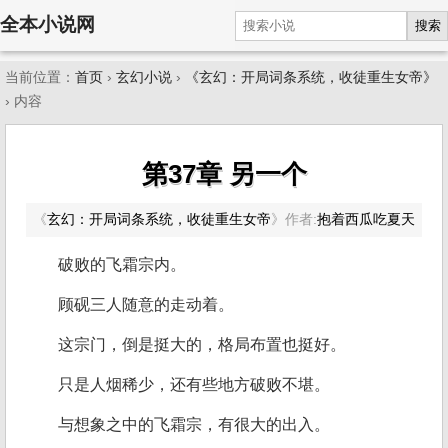
全本小说网
搜索
当前位置：
首页
›
玄幻小说
›
《玄幻：开局词条系统，收徒重生女帝》
› 内容
第37章 另一个
《
玄幻：开局词条系统，收徒重生女帝
》
作者:
抱着西瓜吃夏天
破败的飞霜宗内。
顾砚三人随意的走动着。
这宗门，倒是挺大的，格局布置也挺好。
只是人烟稀少，还有些地方破败不堪。
与想象之中的飞霜宗，有很大的出入。