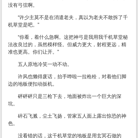
没有弓弦啊。
“许少主莫不是在消遣老夫，真以为老夫不敢拆了千
机草堂是吧。”
“你看，着什么急啊。这把神弓是我用我千机草堂秘
法改良过的，虽然模样怪。但威力更大，射程更远，精
准也更高。你们让开。”
五人原地冷笑一动不动。
许风也懒得废话，抬手哗啦一拉枪栓，对着他们脚
边的地板便扣动扳机。
砰砰砰只是三枪下去，地面被炸出一个巨大的深
坑。
碎石飞溅，尘土飞扬，管家五人面上露出惊恐的神
色。
没看错的话，这千机草堂的地板是用玄冥石做的