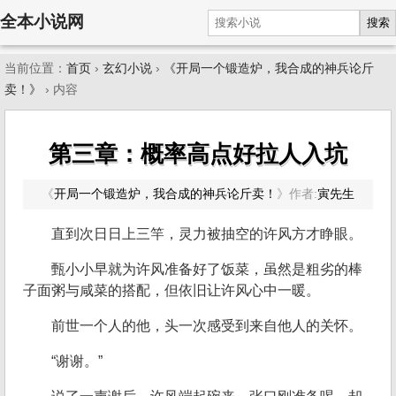
全本小说网
搜索
当前位置：
首页
›
玄幻小说
›
《开局一个锻造炉，我合成的神兵论斤
卖！》
› 内容
第三章：概率高点好拉人入坑
《
开局一个锻造炉，我合成的神兵论斤卖！
》
作者:
寅先生
直到次日日上三竿，灵力被抽空的许风方才睁眼。
甄小小早就为许风准备好了饭菜，虽然是粗劣的棒
子面粥与咸菜的搭配，但依旧让许风心中一暖。
前世一个人的他，头一次感受到来自他人的关怀。
“谢谢。”