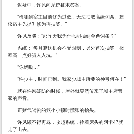
迟疑中，许风向系统征求答案。
“检测到宿主目前修为过低，无法抽取高级词条。建
议宿主先提升修为再抽奖。”
许风反驳：“那昨天我为什么能抽到金色词条？”
系统：“每月赠送机会不受限制，另外首次抽奖，概
率高一点好骗人入坑。”
“你妈嘞…”
“许少主，时间已到。我家少城主所要的神弓何在！”
就在许风破防的时候，屋外就突然传来了城主府管
家的声音。
正赌气喝粥的甄小小顿时慌张的抬头。
许风顾不得再骂，收起系统，拎着床头的阿卡47就
走了出去。