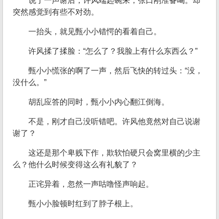
说了一声谢后，许风端起碗来，张口刚准备喝。却
突然感觉到有些不对劲。
一抬头，就见甄小小错愕的看着自己。
许风揉了揉脸：“怎么了？我脸上有什么东西么？”
甄小小慌张的啊了一声，然后飞快的转过头：“没，
没什么。”
胡乱应答的同时，甄小小内心翻江倒海。
不是，刚才自己没听错吧。许风他竟然对自己说谢
谢了？
这还是那个卑贱下作，欺软怕硬只会窝里横的少主
么？他什么时候变得这么有礼貌了？
正诧异着，忽然一声咕噜怪声响起。
甄小小脸顿时红到了脖子根上。