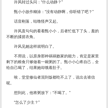
许风转过头问：“什么动静？”
甄小小故作糊涂：“没有动静啊，你听错了吧？”
话音刚落，咕噜怪声又起。
许风直勾勾的看着甄小小，后者忙低下了头，羞的
不断的揉搓衣角。
许风见她这样就明白了。
不用说，以原身那种祸祸败家的能力，肯定是家里
剩下的粮食只够做着一碗粥的了。甄小小心疼自己，全
给自己喝了，结果她却饿着肚子。
唉，堂堂修仙者混到饭都吃不上了，说出去谁信
呢。
想到此，他将粥放下：“不喝了。”
“怎么了少主？”