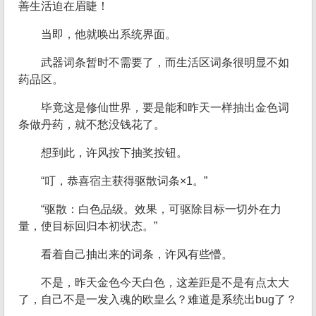
善生活迫在眉睫！
当即，他就唤出系统界面。
武器词条暂时不需要了，而生活区词条很明显不如
药品区。
毕竟这是修仙世界，要是能和昨天一样抽出金色词
条做丹药，就不愁没钱花了。
想到此，许风按下抽奖按钮。
“叮，恭喜宿主获得驱散词条×1。”
“驱散：白色品级。效果，可驱除目标一切外在力
量，使目标回归本初状态。”
看着自己抽出来的词条，许风有些懵。
不是，昨天金色今天白色，这差距是不是有点太大
了，自己不是一发入魂的欧皇么？难道是系统出bug了？