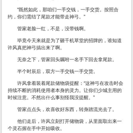
“既然如此，那咱们一手交钱，一手交货。按照合
约，你们需结了尾款才能带走神弓。”
管家老脸一红，不是，没带钱啊。
毕竟今天来就是为了砸千机草堂的招牌的，谁知道
许风真把神弓搞出来了啊。
无奈之下，管家回头嘱咐一名手下回去拿尾款。
半个时辰后，双方一手交钱一手交货。
许风拿着装着尾款储物袋提醒：“这神弓在攻击时会
持续不断的消耗使用者本身的灵力。让你们少城主用的
时候注意。不然出什么事别怪我没提醒。”
管家点点头，欢喜收好东西，转身踏流光去了。
他们走后，许风立刻打开储物袋，从里面取出来一
个灵石握在手中开始吸收。