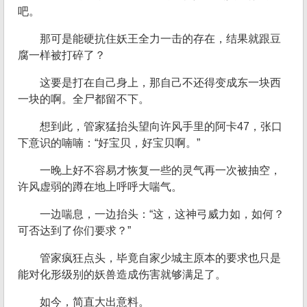
吧。
那可是能硬抗住妖王全力一击的存在，结果就跟豆
腐一样被打碎了？
这要是打在自己身上，那自己不还得变成东一块西
一块的啊。全尸都留不下。
想到此，管家猛抬头望向许风手里的阿卡47，张口
下意识的喃喃：“好宝贝，好宝贝啊。”
一晚上好不容易才恢复一些的灵气再一次被抽空，
许风虚弱的蹲在地上呼呼大喘气。
一边喘息，一边抬头：“这，这神弓威力如，如何？
可否达到了你们要求？”
管家疯狂点头，毕竟自家少城主原本的要求也只是
能对化形级别的妖兽造成伤害就够满足了。
如今，简直大出意料。