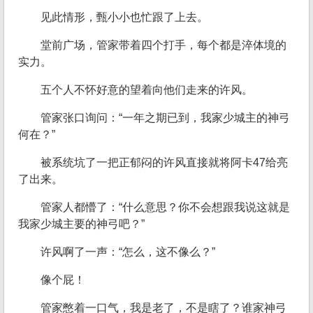
见此情形，甄小小也忙跟了上去。
堂前广场，管家带着四个打手，每个都是淬体境的
实力。
五个人不怀好意的望着向他们走来的许风。
管家张口询问：“一年之期已到，我家少城主的神弓
何在？”
被系统坑了一把正郁闷的许风直接就将阿卡47给亮
了出来。
管家人都懵了：“什么意思？你不会想跟我说这就是
我家少城主要的神弓吧？”
许风啊了一声：“怎么，这不像么？”
像个屁！
管家憋着一口气，我是老了，不是瞎了？谁家神弓