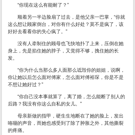
“你现在这么有能耐了？”
顺着另一半边脸扇了过去，是他父亲一巴掌，“你就
这么想让顾家倒台，对你有什么好处？莫不是疯了，该
好好去看看你的失心疯了。”
没有人牵制住的顾母也飞快地扑了上来，压倒在她
身上，先是掐住她的脖子，又觉得不够，拽住她的长
发。
“你为什么当那么多人面那么诋毁你的姐姐，说啊，
你让她以后怎么面对傅家，怎么面对傅裕琛，你是不是
不想让她好过？”
“你自己没本事就算了，离了婚，怎么能断了别人的
后路？我没有你这么自私的女儿。”
母亲新做的指甲，硬生生地断在了她的脸上，发出
咯嘣的声音，而她也感受到了除了肿胀之外，其他撕裂
的疼痛。