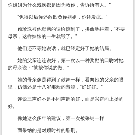
你姐姐为什么残疾都是因为救你，告诉所有人。”
“免得以后你还敢欺负你姐姐，你还发疯。”
顾珍珠被他母亲的话给惊到了，拼命地拦着，“不要
母亲，这样妹妹的一生就毁了。”
他们还不等她说话，就已经定好了她的结局。
她的父亲连连说好，第一次以一种奖励的口吻对她
的母亲说：“就按你说的做。”
她的母亲像是得到了鼓舞一样，看向她的父亲的眼
里，仿佛还是十八岁那般的羞涩，“好好好。”
连说三声好不是不同声调的好，而是兴奋向上扬的
好。
像她这么多年的建议，第一次被采纳一样
而采纳的是对顾时衿的酷刑。