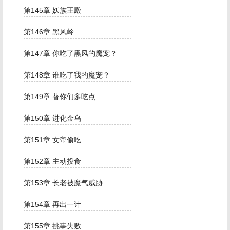
第145章 妖族王殿
第146章 黑风岭
第147章 你吃了黑风的魔宠？
第148章 谁吃了我的魔宠？
第149章 替你们多吃点
第150章 进化金乌
第151章 女帝偷吃
第152章 主动投食
第153章 长老被魔气威胁
第154章 再出一计
第155章 挑事失败