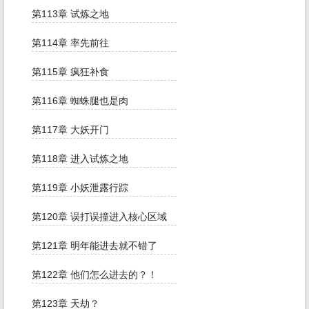
第113章 试炼之地
第114章 率先前往
第115章 疯狂补食
第116章 蜘蛛腿也是肉
第117章 大妖开门
第118章 进入试炼之地
第119章 小妖泄露行踪
第120章 误打误撞进入核心区域
第121章 明年能进去就不错了
第122章 他们怎么进去的？！
第123章 天劫？