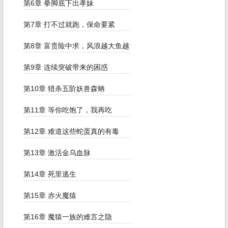
第6章 拳脚底下出孝妹
第7章 打不过就跑，保命要紧
第8章 富贵险中求，风浪越大鱼越贵
第9章 连续突破带来的困惑
第10章 猎杀五阶妖兽森蚺
第11章 等你吃饱了，我再吃
第12章 难道这些蛇蛋真的有毒
第13章 激活金乌血脉
第14章 死里逃生
第15章 赤火魔猿
第16章 魔猿一族的难言之隐