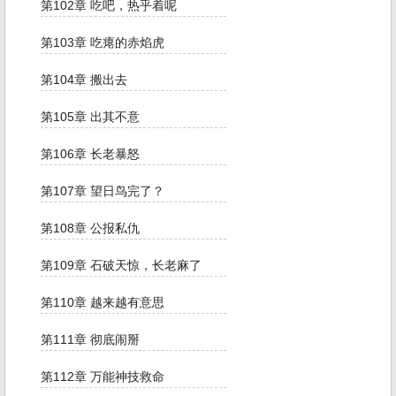
第102章 吃吧，热乎着呢
第103章 吃瘪的赤焰虎
第104章 搬出去
第105章 出其不意
第106章 长老暴怒
第107章 望日鸟完了？
第108章 公报私仇
第109章 石破天惊，长老麻了
第110章 越来越有意思
第111章 彻底闹掰
第112章 万能神技救命