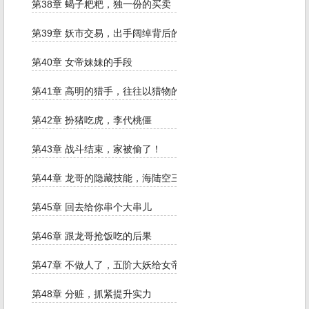
第38章 蝎子粑粑，独一份的买卖
第39章 妖市交易，出手阔绰背后的秘密
第40章 女帝妹妹的手段
第41章 高明的猎手，往往以猎物的形式出现
第42章 扮猪吃虎，李代桃僵
第43章 战斗结束，家被偷了！
第44章 龙哥的隐藏技能，海陆空三栖作战
第45章 回去给你串个大串儿
第46章 跟龙哥抢饭吃的后果
第47章 不做人了，五阶大妖给女帝练手
第48章 分赃，抓紧提升实力