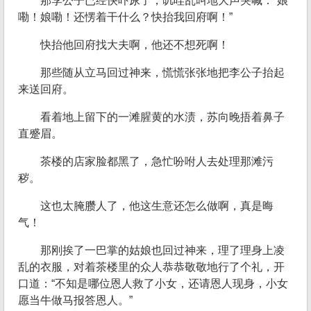
那李公子已经快吓尿了，叽哇乱叫地大声哭喊：“娘
嘞！娘嘞！还愣着干什么？快抬我回府啊！”
快抬他回府找大夫啊，他还不想死啊！
那些随从立马回过神来，慌慌张张地把李公子抬起
来送回府。
看着地上留下的一滩腥黄的水渍，苏向晚捂着鼻子
直蹙眉。
茶楼的店家脸都黑了，急忙吩咐人去处理那滩污
秽。
这也太腌臜人了，他这生意还怎么做啊，真是晦
气！
那刚挨了一巴掌的姑娘也回过神来，理了理身上凌
乱的衣服，对着茶楼里的众人恭恭敬敬地行了个礼，开
口道：“不知是哪位恩人救了小女，还请恩人现身，小女
愿当牛做马报答恩人。”