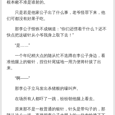
根本瞅不准是谁射的。
只是若是他家公子出了什么事，老爷怪罪下来，他
们可都没有好果子吃。
那李公子恨铁不成钢道：“你们还愣着干什么？还不
快点把这破针从小爷我身上取下去！”
“是……”
一个年纪稍大点的随从忙不迭蹲在李公子身边，看
准他腿上的银针，捏住针尾猛地一用力便将针拔了出
来。
“啊——”
那李公子立马发出杀猪般的嚎叫声。
在场所有人都吓了一跳，纷纷朝他腿上看去。
原来那不是一枚普通的银针，针头是带勾子的，那